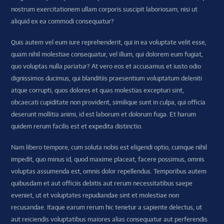
nostrum exercitationem ullam corporis suscipit laboriosam, nisi ut
aliquid ex ea commodi consequatur?
Quis autem vel eum iure reprehenderit, qui in ea voluptate velit esse,
quam nihil molestiae consequatur, vel illum, qui dolorem eum fugiat,
quo voluptas nulla pariatur? At vero eos et accusamus et iusto odio
dignissimos ducimus, qui blanditiis praesentium voluptatum deleniti
atque corrupti, quos dolores et quas molestias excepturi sint,
obcaecati cupiditate non provident, similique sunt in culpa, qui officia
deserunt mollitia animi, id est laborum et dolorum fuga. Et harum
quidem rerum facilis est et expedita distinctio.
Nam libero tempore, cum soluta nobis est eligendi optio, cumque nihil
impedit, quo minus id, quod maxime placeat, facere possimus, omnis
voluptas assumenda est, omnis dolor repellendus. Temporibus autem
quibusdam et aut officiis debitis aut rerum necessitatibus saepe
eveniet, ut et voluptates repudiandae sint et molestiae non
recusandae. Itaque earum rerum hic tenetur a sapiente delectus, ut
aut reiciendis voluptatibus maiores alias consequatur aut perferendis