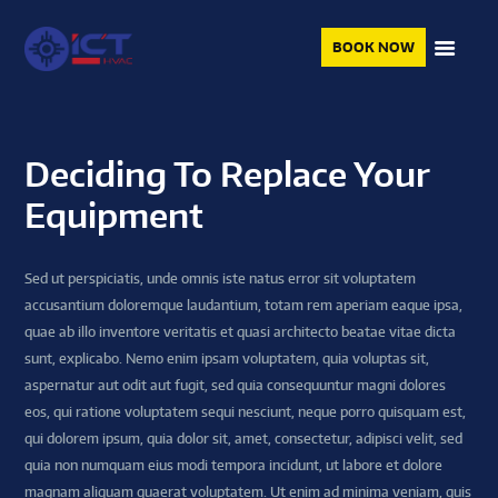
BOOK NOW
Deciding To Replace Your
Equipment
Sed ut perspiciatis, unde omnis iste natus error sit voluptatem
accusantium doloremque laudantium, totam rem aperiam eaque ipsa,
quae ab illo inventore veritatis et quasi architecto beatae vitae dicta
sunt, explicabo. Nemo enim ipsam voluptatem, quia voluptas sit,
aspernatur aut odit aut fugit, sed quia consequuntur magni dolores
eos, qui ratione voluptatem sequi nesciunt, neque porro quisquam est,
qui dolorem ipsum, quia dolor sit, amet, consectetur, adipisci velit, sed
quia non numquam eius modi tempora incidunt, ut labore et dolore
magnam aliquam quaerat voluptatem. Ut enim ad minima veniam, quis